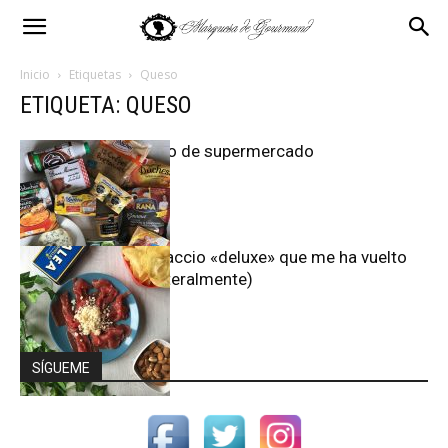
Inicio
Etiquetas
Queso
ETIQUETA: QUESO
Turismo de supermercado
El carpaccio «deluxe» que me ha vuelto
loca (literalmente)
SÍGUEME