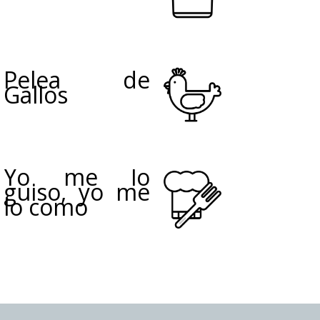
Pelea de
Gallos
Yo me lo
guiso, yo me
lo como