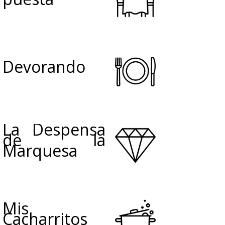
Devorando
La Despensa
de la
Marquesa
Mis
Cacharritos