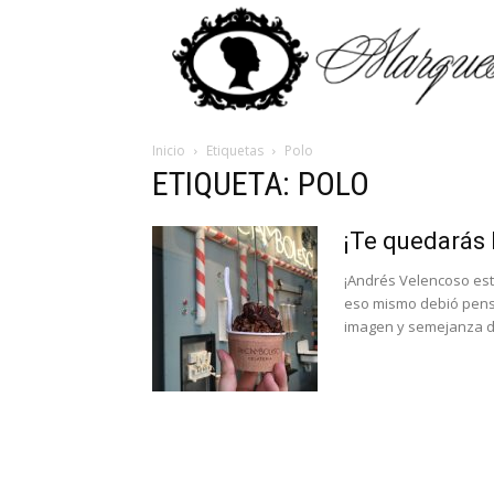
Inicio
Etiquetas
Polo
ETIQUETA: POLO
¡Te quedarás
¡Andrés Velencoso est
eso mismo debió pensa
imagen y semejanza d