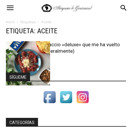
Inicio
Etiquetas
Aceite
ETIQUETA: ACEITE
El carpaccio «deluxe» que me ha vuelto
loca (literalmente)
SÍGUEME
CATEGORÍAS